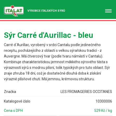
VÝROBCE ITALSKÝCH SÝRŮ
Sýr Carré d'Aurillac - bleu
Carré d´Aurillac, vyrobený v srdci Cantalu podle jedinečného
receptu, pocházejícího z oblasti s velkou sýrařskou tradicí - z
Auvergne. Má čtvercový tvar (podle tvaru náměstí v Cantalu).
Kombinuje charakteristickou jemnost měkkého sýrového těsta s
výrazností sýrů s modrou plísní, tolik typických pro tuto oblast. Sýr
zraje zhruba 18 dní, což je dostatečně dlouhá doba k získání
výrazné plísňové chuti. Má jemnou, krémovou strukturu.
Značka
LES FROMAGERIES OCCITANES
Katalogové číslo
10300006
Cena s DPH
529 Kč / kg