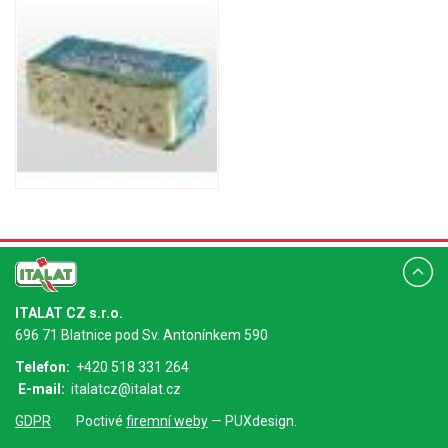
ITALAT CZ s.r.o.
696 71 Blatnice pod Sv. Antonínkem 590
Telefon:
+420 518 331 264
E-mail:
italatcz@italat.cz
GDPR
Poctivé
firemní weby
— PUXdesign.