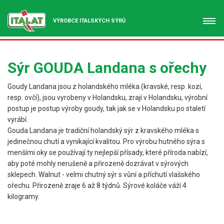
VÝROBCE ITALSKÝCH SÝRŮ
Sýr GOUDA Landana s ořechy
Goudy Landana jsou z holandského mléka (kravské, resp. kozí,
resp. ovčí), jsou vyrobeny v Holandsku, zrají v Holandsku, výrobní
postup je postup výroby goudy, tak jak se v Holandsku po staletí
vyrábí.
Gouda Landana je tradiční holandský sýr z kravského mléka s
jedinečnou chutí a vynikající kvalitou. Pro výrobu hutného sýra s
menšími oky se používají ty nejlepší přísady, které příroda nabízí,
aby poté mohly nerušeně a přirozeně dozrávat v sýrových
sklepech. Walnut - velmi chutný sýr s vůní a příchutí vlašského
ořechu. Přirozeně zraje 6 až 8 týdnů. Sýrové koláče váží 4
kilogramy.